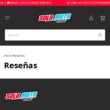
A | 🚚 ENVÍO GRATIS DESDE $99.999
💵 10% OFF EFECTIVO/TRANSFER
Inicio
>
Reseñas
Reseñas