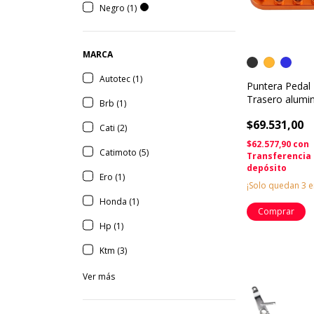
Negro (1)
MARCA
Autotec (1)
Puntera Pedal
Trasero alumi
Brb (1)
Husqvarna gas
$69.531,00
300 350 450 5
Cati (2)
2017 al 2026
$62.577,90
con
Catimoto (5)
Transferencia
depósito
Ero (1)
¡Solo quedan
3
e
Honda (1)
Comprar
Hp (1)
Ktm (3)
Ver más