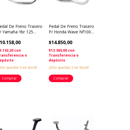
edal De Freno Trasero
Pedal De Freno Trasero
/ Yamaha Ybr 125
P/ Honda Wave Nf100
owo
Towo
10.158,00
$14.850,00
9.142,20
con
$13.365,00
con
ransferencia o
Transferencia o
epósito
depósito
Solo quedan
3
en stock!
¡Solo quedan
2
en stock!