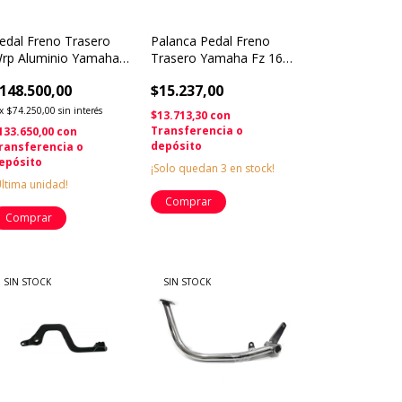
edal Freno Trasero
Palanca Pedal Freno
rp Aluminio Yamaha
Trasero Yamaha Fz 16
zf 250 Solomototeam
Solomototeam
148.500,00
$15.237,00
x
$74.250,00
sin interés
$13.713,30
con
Transferencia o
133.650,00
con
depósito
ransferencia o
epósito
¡Solo quedan
3
en stock!
Última unidad!
SIN STOCK
SIN STOCK