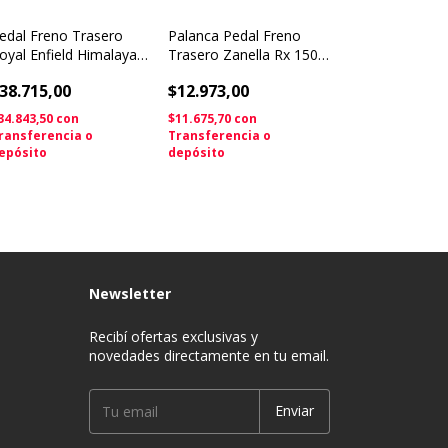
edal Freno Trasero
Palanca Pedal Freno
oyal Enfield Himalayan
Trasero Zanella Rx 150
rig Solomoto
Solomototeam
38.715,00
$12.973,00
34.843,50
con
$11.675,70
con
ransferencia o
Transferencia o
epósito
depósito
Newsletter
Recibí ofertas exclusivas y
novedades directamente en tu email.