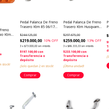
Pedal Palanca De Freno
Pedal Palanca De Freno
P
Trasero Ktm 85 06/17
Trasero Ktm Husqvarna
P
 Freno
Husqvarna Orig
Original
T
nio Ktm
$244.125,00
$297.675,00
$
 gas 250
$219.000,00
$259.000,00
10
% OFF
13
% OFF
$
00 - años
3
x
$73.000,00
sin interés
3
x
$86.333,33
sin interés
T
d
$197.100,00
con
$233.100,00
con
 o
Transferencia o
Transferencia o
¡
depósito
depósito
n stock!
¡Solo quedan
2
en stock!
¡Última unidad!