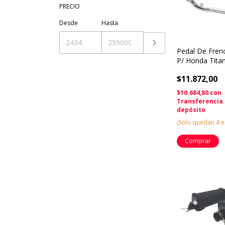
PRECIO
Desde
Hasta
Pedal De Fren
P/ Honda Tita
Towo Solomo
$11.872,00
$10.684,80
con
Transferencia
depósito
¡Solo quedan
4
e