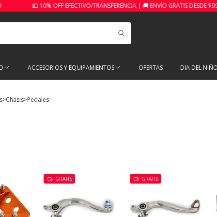
 10% OFF EFECTIVO/TRANSFERENCIA | 🚚 ENVÍO GRATIS DESDE $99.999
O
ACCESORIOS Y EQUIPAMIENTOS
OFERTAS
DIA DEL NIÑ
s
>
Chasis
>
Pedales
GRATIS
GRATIS