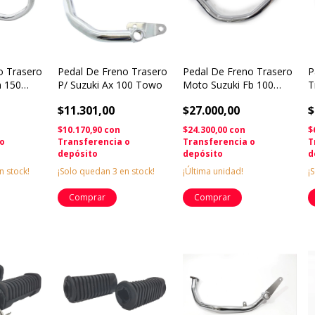
o Trasero
Pedal De Freno Trasero
Pedal De Freno Trasero
P
n 150
P/ Suzuki Ax 100 Towo
Moto Suzuki Fb 100
T
toteam
Autotec Solomoto
S
$11.301,00
$27.000,00
$
$10.170,90
con
$24.300,00
con
$
 o
Transferencia o
Transferencia o
T
depósito
depósito
d
n stock!
¡Solo quedan
3
en stock!
¡Última unidad!
¡