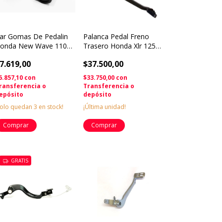
ar Gomas De Pedalin
Palanca Pedal Freno
onda New Wave 110s
Trasero Honda Xlr 125
ati Solomototeam
Original Solomoto
7.619,00
$37.500,00
6.857,10
con
$33.750,00
con
ransferencia o
Transferencia o
epósito
depósito
Solo quedan
3
en stock!
¡Última unidad!
GRATIS