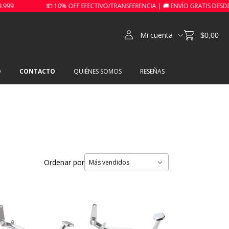
💵 10% OFF EFECTIVO/TRANSFERENCIA | 🚚 ENVÍO GRATIS DESDE $99.999
Mi cuenta
$0,00
O
CONTACTO
QUIÉNES SOMOS
RESEÑAS
Ordenar por