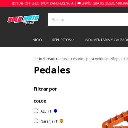
% OFF EFECTIVO/TRANSFERENCIA | 🚚 ENVÍO GRATIS DESDE $99.999

INICIO
REPUESTOS
INDUMENTARIA Y CALZAD
Inicio
>
breadcrumbs.accesorios-para-vehiculos
>
Repuesto
Pedales
Filtrar por
COLOR
Azul (1)
Naranja (1)