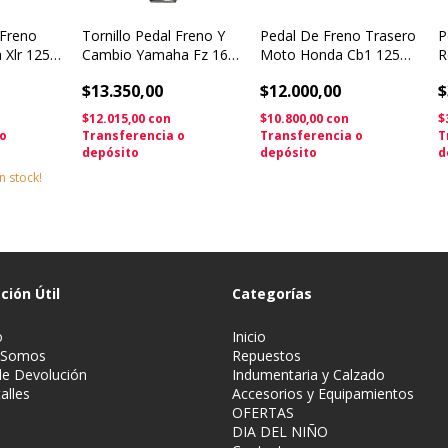
 Freno
Tornillo Pedal Freno Y
Pedal De Freno Trasero
P
 Xlr 125
Cambio Yamaha Fz 16
Moto Honda Cb1 125
R
m
Solomototeam
Twister New
O
$13.350,00
$12.000,00
$
$12.015,00
con
$10.800,00
con
$
 o
Transferencia o
Transferencia o
T
depósito
depósito
d
n stock!
ción Útil
Categorías
o
Inicio
 Somos
Repuestos
 de Devolución
Indumentaria y Calzado
alles
Accesorios y Equipamientos
OFERTAS
DIA DEL NIÑO