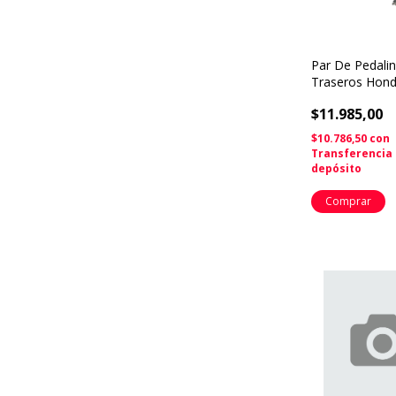
Par De Pedali
Traseros Hond
150 Cati Sol
$11.985,00
$10.786,50
con
Transferencia
depósito