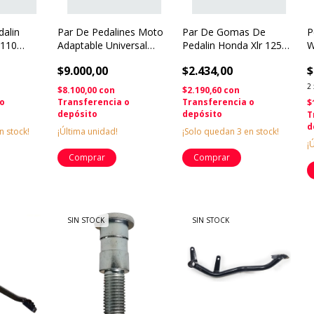
alin
Par De Pedalines Moto
Par De Gomas De
P
 110
Adaptable Universal
Pedalin Honda Xlr 125
W
Goma Base Metal
Solomototeam
Y
$9.000,00
$2.434,00
$
m
2
$8.100,00
con
$2.190,60
con
 o
Transferencia o
Transferencia o
$
depósito
depósito
T
d
n stock!
¡Última unidad!
¡Solo quedan
3
en stock!
¡
SIN STOCK
SIN STOCK