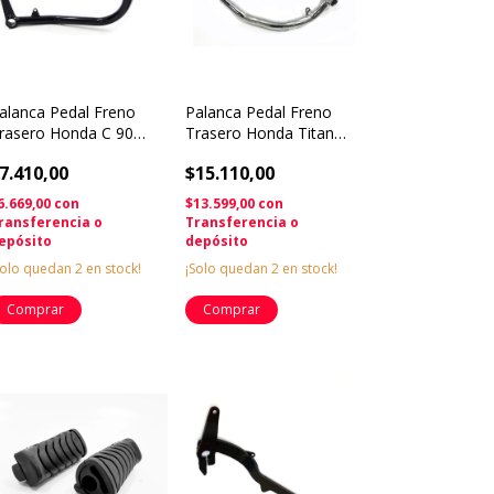
alanca Pedal Freno
Palanca Pedal Freno
rasero Honda C 90
Trasero Honda Titan
olomototeam
150 Cati Solomoto
7.410,00
$15.110,00
6.669,00
con
$13.599,00
con
ransferencia o
Transferencia o
epósito
depósito
Solo quedan
2
en stock!
¡Solo quedan
2
en stock!