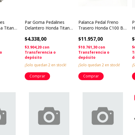
nes
Par Goma Pedalines
Palanca Pedal Freno
P
a Titan
Delantero Honda Titan
Trasero Honda C100 Biz
H
omototeam
150 Cati Solomoto
Solomototeam
C
$4.338,00
$11.957,00
$
$3.904,20
con
$10.761,30
con
$
 o
Transferencia o
Transferencia o
T
depósito
depósito
d
¡Solo quedan
2
en stock!
¡Solo quedan
2
en stock!
¡