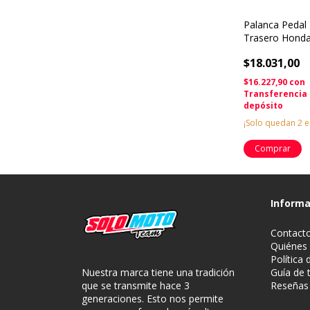
Palanca Pedal
Trasero Honda
Solomototea
$18.031,00
$16.227,90
con
Transferencia
depósito
¡Solo quedan
2
e
Informa
Contact
Quiénes
Política
Nuestra marca tiene una tradición
Guía de t
que se transmite hace 3
Reseñas
generaciones. Esto nos permite