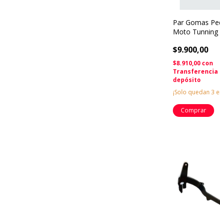
Par Gomas Ped
Moto Tunning
Universal
$9.900,00
Solomototea
$8.910,00
con
Transferencia
depósito
¡Solo quedan
3
e