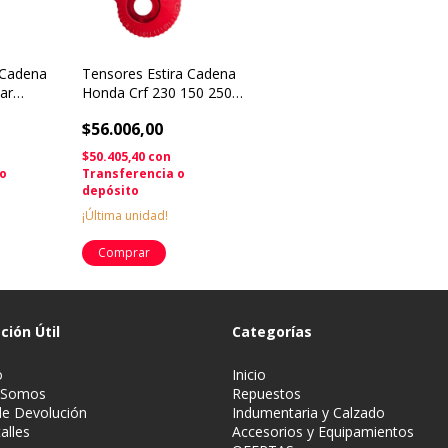
Cadena
Tensores Estira Cadena
car
Honda Crf 230 150 250f
650
Solomototeam
$56.006,00
n
$50.405,40
con
 o
Transferencia o
depósito
¡Última unidad!
ción Útil
Categorías
o
Inicio
 Somos
Repuestos
 de Devolución
Indumentaria y Calzado
alles
Accesorios y Equipamientos