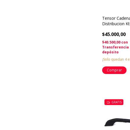
Tensor Caden
Distribucion K
Excf Xcf 450 5
$45.000,00
$40.500,00
con
Transferencia
depósito
¡Solo quedan
4
e
GRATIS