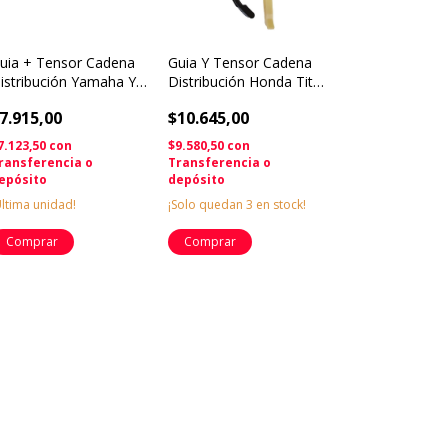
uia + Tensor Cadena
Guia Y Tensor Cadena
istribución Yamaha Ybr
Distribución Honda Titan
tz 125 Towo
150 Cati
7.915,00
$10.645,00
7.123,50
con
$9.580,50
con
ransferencia o
Transferencia o
epósito
depósito
Última unidad!
¡Solo quedan
3
en stock!