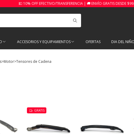
💵 10% OFF EFECTIVO/TRANSFERENCIA | 🚚 ENVÍO GRATIS DESDE $99.999
O
ACCESORIOS Y EQUIPAMIENTOS
OFERTAS
DIA DEL NIÑ
s
>
Motor
>
Tensores de Cadena
a
GRATIS