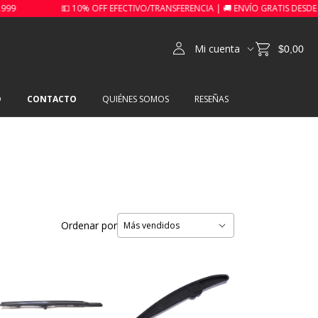
💵 10% OFF EFECTIVO/TRANSFERENCIA | 🚚 ENVÍO GRATIS DESDE $99.999
Mi cuenta
$0,00
O
CONTACTO
QUIÉNES SOMOS
RESEÑAS
Ordenar por