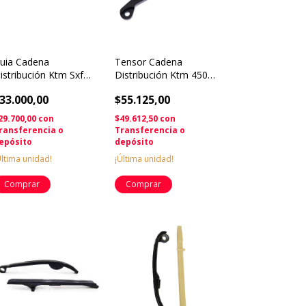
uia Cadena
Tensor Cadena
istribución Ktm Sxf
Distribución Ktm 450
xcf Xcf 450 500 15/23
500 12/14 Orig.
33.000,00
$55.125,00
Solomoto
29.700,00
con
$49.612,50
con
ransferencia o
Transferencia o
epósito
depósito
Última unidad!
¡Última unidad!