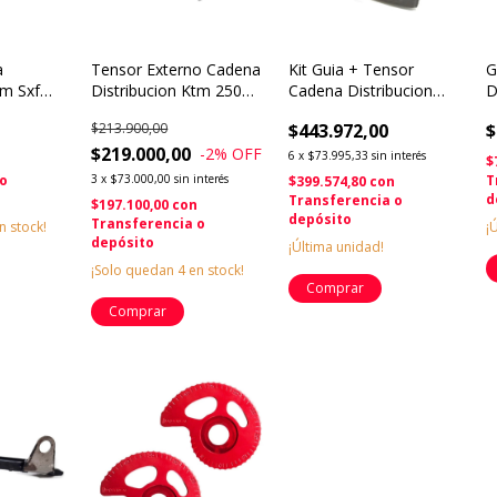
a
Tensor Externo Cadena
Kit Guia + Tensor
G
tm Sxf
Distribucion Ktm 250
Cadena Distribucion
D
00 15/23
450 500 525 Husqv
Honda Cbr 1100 Original
X
$213.900,00
$443.972,00
$
$219.000,00
-2
% OFF
6
x
$73.995,33
sin interés
$
 o
3
x
$73.000,00
sin interés
T
$399.574,80
con
d
Transferencia o
$197.100,00
con
depósito
Transferencia o
n stock!
¡
depósito
¡Última unidad!
¡Solo quedan
4
en stock!