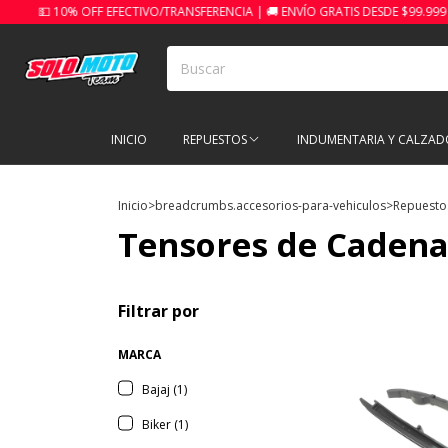
 10% OFF EFECTIVO/TRANSFERENCIA | 🚚 ENVÍO GRATIS DESDE $99.999
INICIO
REPUESTOS
INDUMENTARIA Y CALZAD
Inicio
>
breadcrumbs.accesorios-para-vehiculos
>
Repuesto
Tensores de Caden
Filtrar por
MARCA
Bajaj (1)
Biker (1)