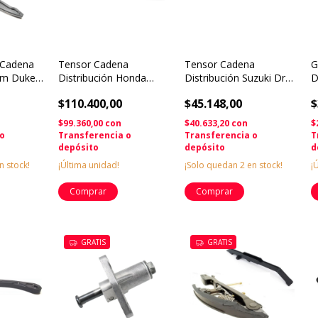
 Cadena
Tensor Cadena
Tensor Cadena
G
Ktm Duke
Distribución Honda
Distribución Suzuki Dr
D
nar
Sahara Nx 350 Xlx
650 Scar Solomototeam
E
$110.400,00
$45.148,00
$
Original
$99.360,00
con
$40.633,20
con
$
 o
Transferencia o
Transferencia o
T
depósito
depósito
d
n stock!
¡Última unidad!
¡Solo quedan
2
en stock!
¡
GRATIS
GRATIS