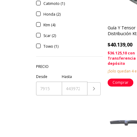
Catimoto (1)
Honda (2)
Ktm (4)
Guía Y Tensor
Distribución 
Scar (2)
250 390 Domi
$40.139,00
Towo (1)
$36.125,10
con
Transferencia
depósito
PRECIO
¡Solo quedan
4
e
Desde
Hasta