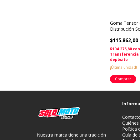
Goma Tensor 
Distribución S
Kawasaki Klr 
$115.862,00
$104.275,80
co
Transferencia
depósito
¡Última unidad!
Informa
Contact
Quiénes
Política
Nuestra marca tiene una tradición
Guía de t